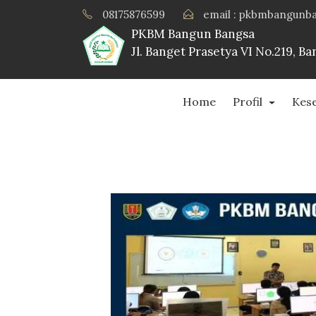
08175876599
email : pkbmbangunb
PKBM Bangun Bangsa
Jl. Banget Prasetya VI No.219, 
Home
Profil
Kes