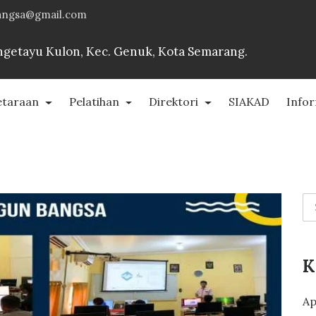
angsa@gmail.com
Bangetayu Kulon, Kec. Genuk, Kota Semarang.
etaraan
Pelatihan
Direktori
SIAKAD
Info
K
Ap