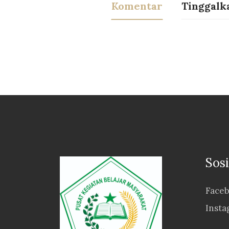
Komentar
Tinggalk
Sos
Face
Inst