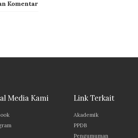
an Komentar
ial Media Kami
Link Terkait
book
Akademik
agram
PPDB
Pengumuman