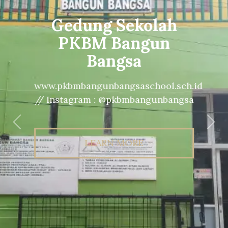
Gedung Sekolah
PKBM Bangun
Bangsa
www.pkbmbangunbangsaschool.sch.id
// Instagram : @pkbmbangunbangsa
Previous
Nex
LEARN MORE