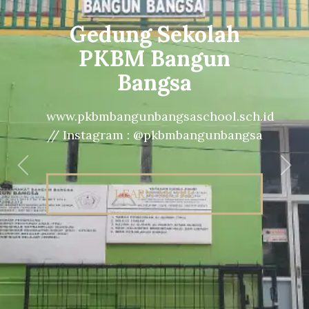
Gedung Sekolah
PKBM Bangun
Bangsa
www.pkbmbangunbangsaschool.sch.id
// Instagram : @pkbmbangunbangsa
Previous
Nex
LEARN MORE