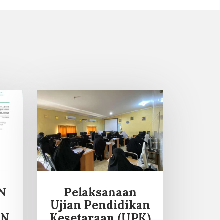
N
Pelaksanaan
Ujian Pendidikan
UN
Kesetaraan (UPK)