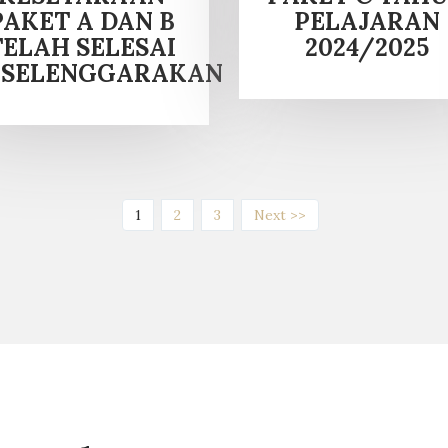
PAKET A DAN B
PELAJARAN
TELAH SELESAI
2024/2025
ISELENGGARAKAN
(current)
1
2
3
Next >>