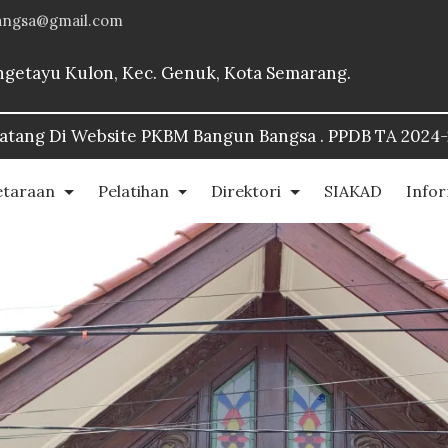
angsa@gmail.com
Bangetayu Kulon, Kec. Genuk, Kota Semarang.
n Bangsa . PPDB TA 2024-2025::
https://www.pkbmban
etaraan
Pelatihan
Direktori
SIAKAD
Info