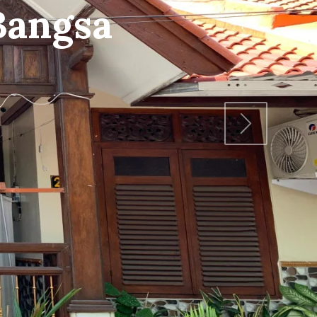
Bangun
mbangunbangsa
Next