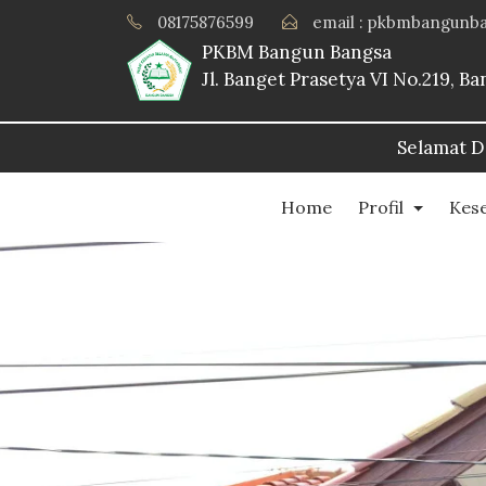
08175876599
email : pkbmbangunb
PKBM Bangun Bangsa
Jl. Banget Prasetya VI No.219, 
Selamat Datang Di Website PKBM Bangu
Home
Profil
Kes