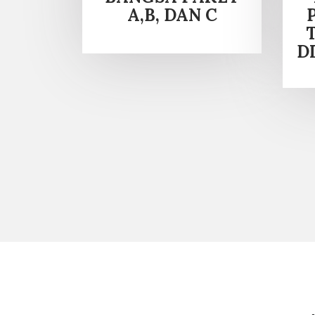
A,B, DAN C
D