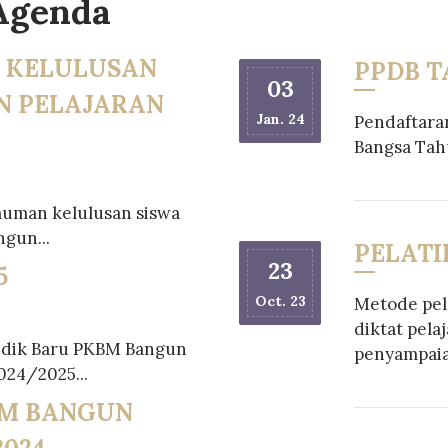
Agenda
 KELULUSAN
PPDB TA
03
N PELAJARAN
Jan. 24
Pendaftara
Bangsa Tah
uman kelulusan siswa
gun...
PELATI
23
5
Oct. 23
Metode pel
diktat pela
idik Baru PKBM Bangun
penyampaia
024/2025...
M BANGUN