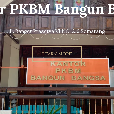
g Sekolah PKBM 
Bangsa
unbangsaschool.sch.id // Instagram : @pkb
LEARN MORE