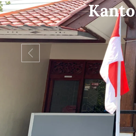
Gedun
www.pkbmbang
Previous