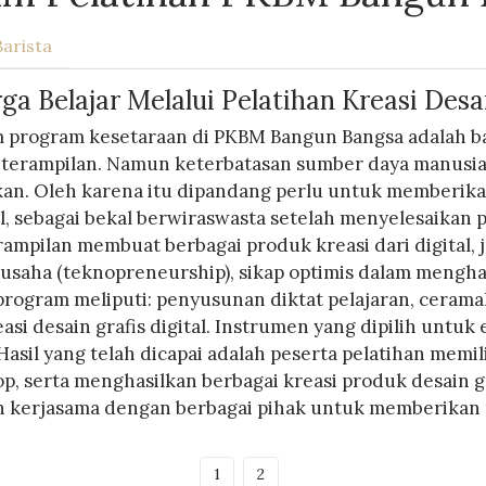
Barista
 Belajar Melalui Pelatihan Kreasi Desai
m program kesetaraan di PKBM Bangun Bangsa adalah b
erampilan. Namun keterbatasan sumber daya manusia 
kan. Oleh karena itu dipandang perlu untuk memberikan
tal, sebagai bekal berwiraswasta setelah menyelesaikan 
ampilan membuat berbagai produk kreasi dari digital,
saha (teknopreneurship), sikap optimis dalam menghad
ogram meliputi: penyusunan diktat pelajaran, cerama
i desain grafis digital. Instrumen yang dipilih untuk e
. Hasil yang telah dicapai adalah peserta pelatihan me
 serta menghasilkan berbagai kreasi produk desain gr
n kerjasama dengan berbagai pihak untuk memberikan 
1
2