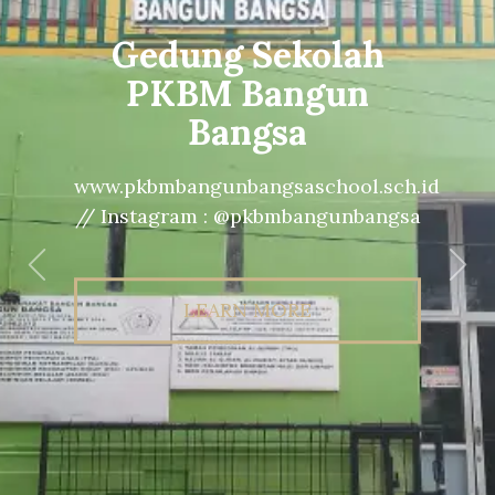
Gedung Sekolah
PKBM Bangun
Bangsa
www.pkbmbangunbangsaschool.sch.id
// Instagram : @pkbmbangunbangsa
Previous
Nex
LEARN MORE