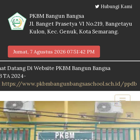
Hubungi Kami
PKBM Bangun Bangsa
Jl. Banget Prasetya VI No.219, Bangetayu
Kulon, Kec. Genuk, Kota Semarang.
Jumat, 7 Agustus 2026
07:51:43 PM
tang Di Website PKBM Bangun Bangsa
2024-
s://www.pkbmbangunbangsaschool.sch.id/ppdb