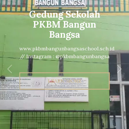
Gedung Sekolah
PKBM Bangun
Bangsa
www.pkbmbangunbangsaschool.sch.id
// Instagram : @pkbmbangunbangsa
Previous
Nex
LEARN MORE