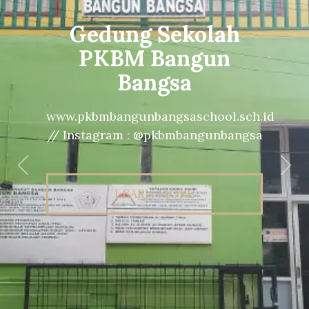
Gedung Sekolah
PKBM Bangun
Bangsa
www.pkbmbangunbangsaschool.sch.id
// Instagram : @pkbmbangunbangsa
Previous
Nex
LEARN MORE