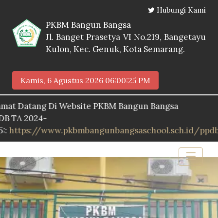
Hubungi Kami
PKBM Bangun Bangsa
Jl. Banget Prasetya VI No.219, Bangetayu
Kulon, Kec. Genuk, Kota Semarang.
Kamis, 6 Agustus 2026
06:00:26 PM
tang Di Website PKBM Bangun Bangsa
2024-
s://www.pkbmbangunbangsaschool.sch.id/ppdb