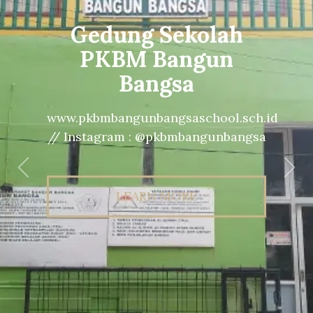
Gedung Sekolah
PKBM Bangun
Bangsa
www.pkbmbangunbangsaschool.sch.id
// Instagram : @pkbmbangunbangsa
Previous
Nex
LEARN MORE