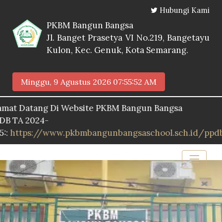
Hubungi Kami
PKBM Bangun Bangsa
Jl. Banget Prasetya VI No.219, Bangetayu
Kulon, Kec. Genuk, Kota Semarang.
Minggu, 9 Agustus 2026
07:55:53 AM
atang Di Website PKBM Bangun Bangsa
2024-
s://www.pkbmbangunbangsaschool.sch.id/ppdb