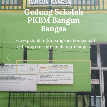
Gedung Sekolah
PKBM Bangun
Bangsa
www.pkbmbangunbangsaschool.sch.id
// Instagram : @pkbmbangunbangsa
Previous
Nex
LEARN MORE