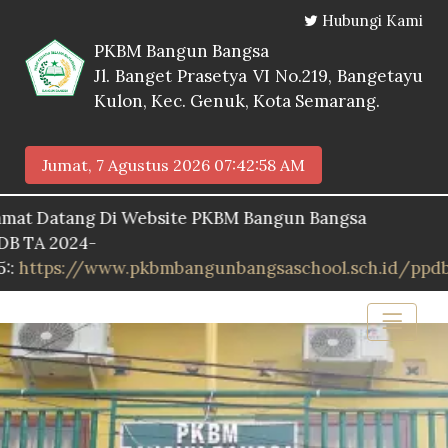
Hubungi Kami
PKBM Bangun Bangsa
Jl. Banget Prasetya VI No.219, Bangetayu
Kulon, Kec. Genuk, Kota Semarang.
Jumat, 7 Agustus 2026
07:42:59 AM
atang Di Website PKBM Bangun Bangsa
2024-
s://www.pkbmbangunbangsaschool.sch.id/ppdb