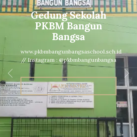
Gedung Sekolah
PKBM Bangun
Bangsa
www.pkbmbangunbangsaschool.sch.id
// Instagram : @pkbmbangunbangsa
Previous
Nex
LEARN MORE