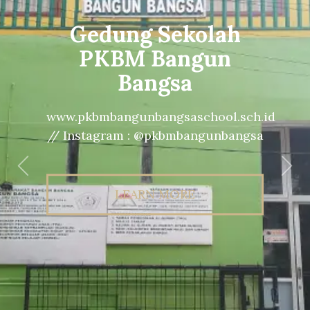
Gedung Sekolah
PKBM Bangun
Bangsa
www.pkbmbangunbangsaschool.sch.id
// Instagram : @pkbmbangunbangsa
Previous
Nex
LEARN MORE