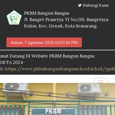
Hubungi Kami
PKBM Bangun Bangsa
Jl. Banget Prasetya VI No.219, Bangetayu
Kulon, Kec. Genuk, Kota Semarang.
Jumat, 7 Agustus 2026
12:07:11 PM
atang Di Website PKBM Bangun Bangsa
2024-
s://www.pkbmbangunbangsaschool.sch.id/ppdb