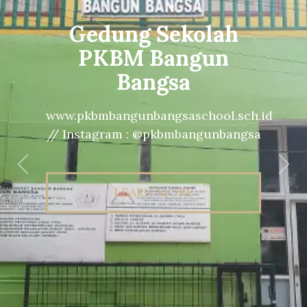
Gedung Sekolah
PKBM Bangun
Bangsa
www.pkbmbangunbangsaschool.sch.id
// Instagram : @pkbmbangunbangsa
Previous
Nex
LEARN MORE