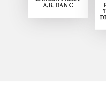
A,B, DAN C
D