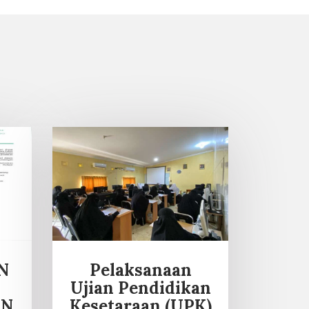
N
Pelaksanaan
Ujian Pendidikan
UN
Kesetaraan (UPK)