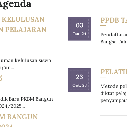
Agenda
 KELULUSAN
PPDB TA
03
N PELAJARAN
Jan. 24
Pendaftara
Bangsa Tah
uman kelulusan siswa
gun...
PELATI
23
5
Oct. 23
Metode pel
diktat pela
idik Baru PKBM Bangun
penyampaia
024/2025...
M BANGUN