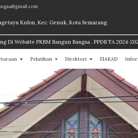
angsa@gmail.com
Bangetayu Kulon, Kec. Genuk, Kota Semarang.
Bangsa . PPDB TA 2024-2025::
https://www.pkbmbangun
etaraan
Pelatihan
Direktori
SIAKAD
Info