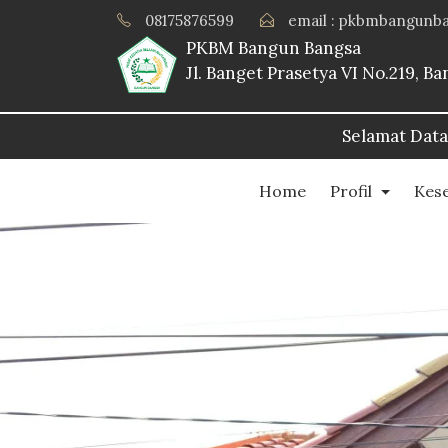
08175876599
email : pkbmbangunb
PKBM Bangun Bangsa
Jl. Banget Prasetya VI No.219, 
Selamat Datang Di Website PKBM Bangun 
Home
Profil
Kes