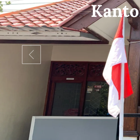
Gedun
www.pkbmbang
Previous