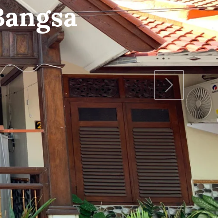
Bangun
mbangunbangsa
Next