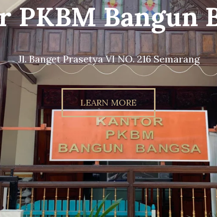
g Sekolah PKBM 
Bangsa
unbangsaschool.sch.id // Instagram : @pkb
LEARN MORE