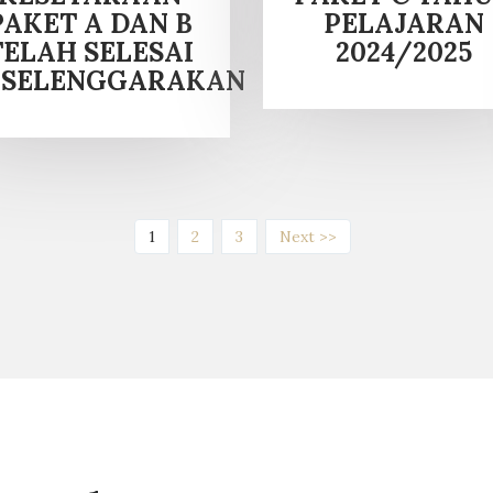
PAKET A DAN B
PELAJARAN
TELAH SELESAI
2024/2025
ISELENGGARAKAN
(current)
1
2
3
Next >>