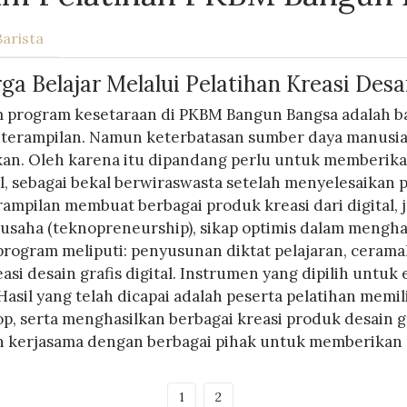
Barista
 Belajar Melalui Pelatihan Kreasi Desai
m program kesetaraan di PKBM Bangun Bangsa adalah b
erampilan. Namun keterbatasan sumber daya manusia 
kan. Oleh karena itu dipandang perlu untuk memberikan
tal, sebagai bekal berwiraswasta setelah menyelesaikan 
ampilan membuat berbagai produk kreasi dari digital,
saha (teknopreneurship), sikap optimis dalam menghad
ogram meliputi: penyusunan diktat pelajaran, cerama
i desain grafis digital. Instrumen yang dipilih untuk e
. Hasil yang telah dicapai adalah peserta pelatihan me
 serta menghasilkan berbagai kreasi produk desain gr
n kerjasama dengan berbagai pihak untuk memberikan 
1
2