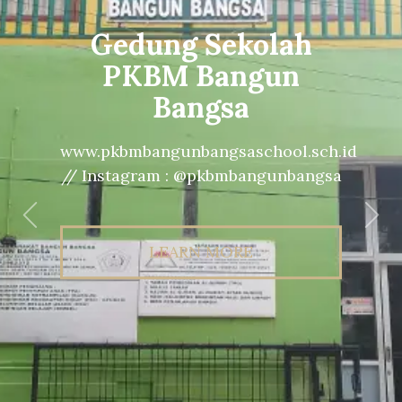
Gedung Sekolah
PKBM Bangun
Bangsa
www.pkbmbangunbangsaschool.sch.id
// Instagram : @pkbmbangunbangsa
Previous
Nex
LEARN MORE