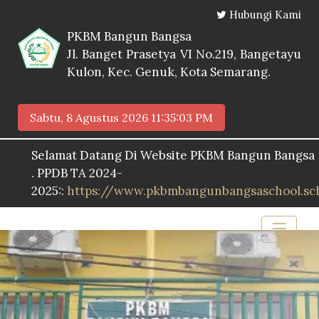
Hubungi Kami
PKBM Bangun Bangsa
Jl. Banget Prasetya VI No.219, Bangetayu
Kulon, Kec. Genuk, Kota Semarang.
Sabtu, 8 Agustus 2026
11:35:04 PM
lamat Datang Di Website PKBM Bangun Bangsa
PPDB TA 2024-
25::
https://www.pkbmbangunbangsaschool.sch.id/pp