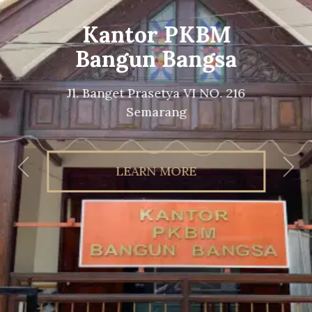
Kantor PKBM
Bangun Bangsa
Jl. Banget Prasetya VI NO. 216
Semarang
LEARN MORE
Previous
Nex