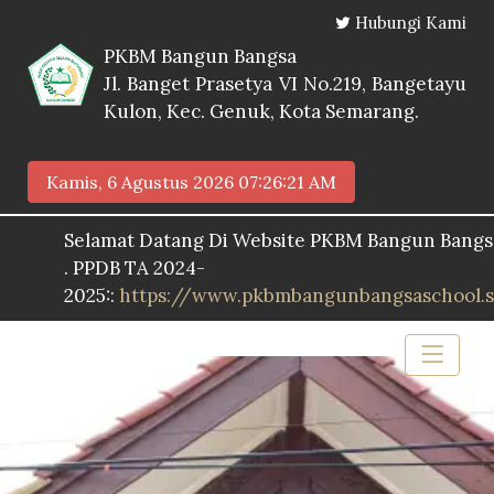
Hubungi Kami
PKBM Bangun Bangsa
Jl. Banget Prasetya VI No.219, Bangetayu
Kulon, Kec. Genuk, Kota Semarang.
Kamis, 6 Agustus 2026
07:26:23 AM
Selamat Datang Di Website PKBM Bangun Bangsa
 PPDB TA 2024-
025::
https://www.pkbmbangunbangsaschool.sch.id/p