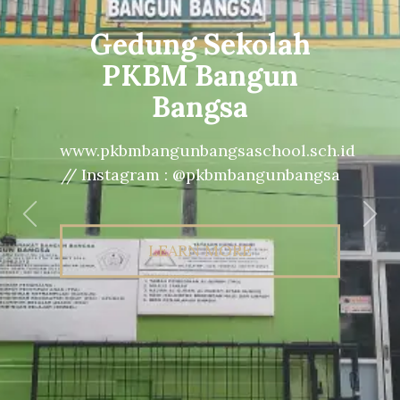
Gedung Sekolah
PKBM Bangun
Bangsa
www.pkbmbangunbangsaschool.sch.id
// Instagram : @pkbmbangunbangsa
Previous
Nex
LEARN MORE