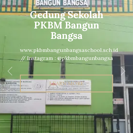
Gedung Sekolah
PKBM Bangun
Bangsa
www.pkbmbangunbangsaschool.sch.id
// Instagram : @pkbmbangunbangsa
Previous
Nex
LEARN MORE