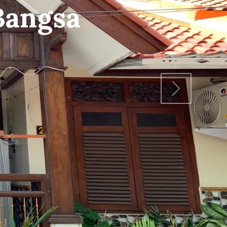
Bangun
mbangunbangsa
Next