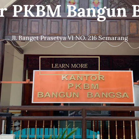
g Sekolah PKBM 
Bangsa
unbangsaschool.sch.id // Instagram : @pkb
LEARN MORE