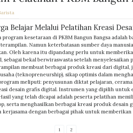
Barista
 Belajar Melalui Pelatihan Kreasi Desai
m program kesetaraan di PKBM Bangun Bangsa adalah b
erampilan. Namun keterbatasan sumber daya manusia 
kan. Oleh karena itu dipandang perlu untuk memberikan
tal, sebagai bekal berwiraswasta setelah menyelesaikan 
ampilan membuat berbagai produk kreasi dari digital,
saha (teknopreneurship), sikap optimis dalam menghad
ogram meliputi: penyusunan diktat pelajaran, cerama
i desain grafis digital. Instrumen yang dipilih untuk e
. Hasil yang telah dicapai adalah peserta pelatihan me
 serta menghasilkan berbagai kreasi produk desain gr
n kerjasama dengan berbagai pihak untuk memberikan 
1
2