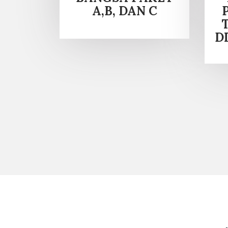
A,B, DAN C
D