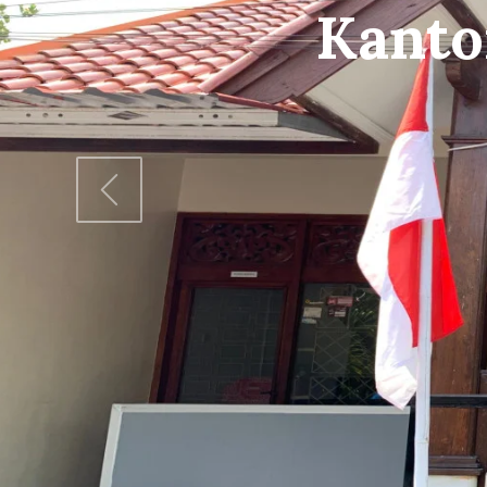
Gedun
www.pkbmbang
Previous