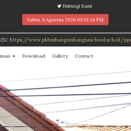
Hubungi Kami
Sabtu, 8 Agustus 2026
03:31:36 PM
unbangsaschool.sch.id/ppdb
rmasi
Download
Gallery
Contact