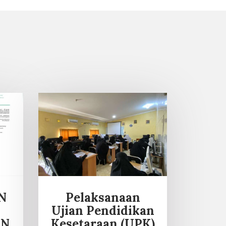
N
Pelaksanaan
Ujian Pendidikan
UN
Kesetaraan (UPK)