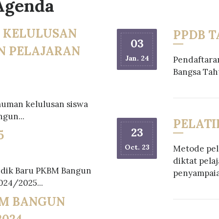
Agenda
 KELULUSAN
PPDB TA
03
N PELAJARAN
Jan. 24
Pendaftara
Bangsa Tah
uman kelulusan siswa
gun...
PELATI
23
5
Oct. 23
Metode pel
diktat pela
idik Baru PKBM Bangun
penyampaia
024/2025...
M BANGUN