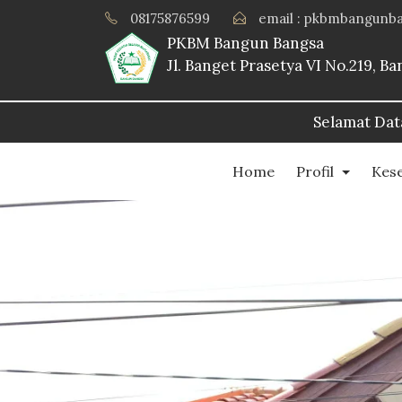
08175876599
email : pkbmbangunb
PKBM Bangun Bangsa
Jl. Banget Prasetya VI No.219, 
Selamat Datang Di Website PKBM Bangun
Home
Profil
Kes