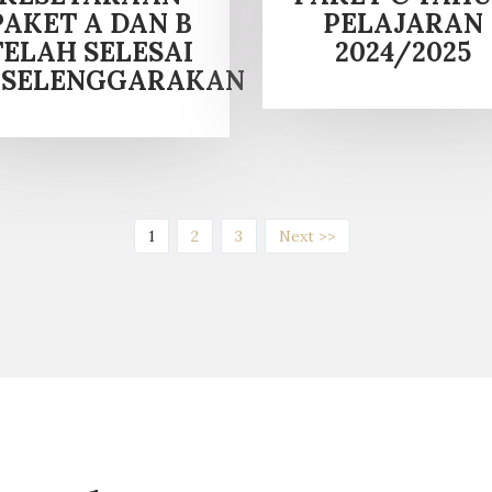
PAKET A DAN B
PELAJARAN
TELAH SELESAI
2024/2025
ISELENGGARAKAN
(current)
1
2
3
Next >>