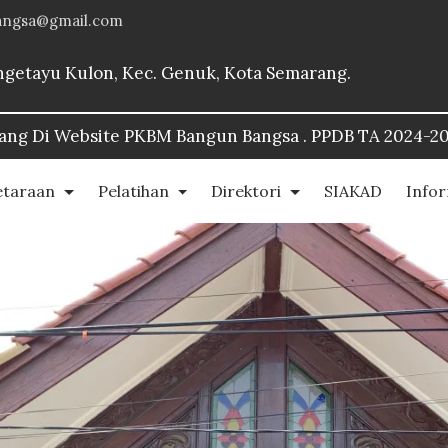
angsa@gmail.com
Bangetayu Kulon, Kec. Genuk, Kota Semarang.
 Bangsa . PPDB TA 2024-2025::
https://www.pkbmbang
etaraan
Pelatihan
Direktori
SIAKAD
Info