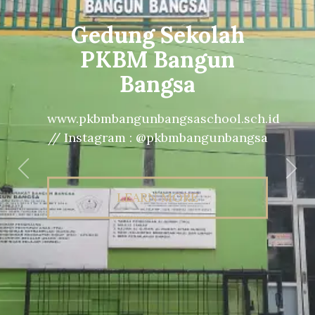
Gedung Sekolah
PKBM Bangun
Bangsa
www.pkbmbangunbangsaschool.sch.id
// Instagram : @pkbmbangunbangsa
Previous
Nex
LEARN MORE