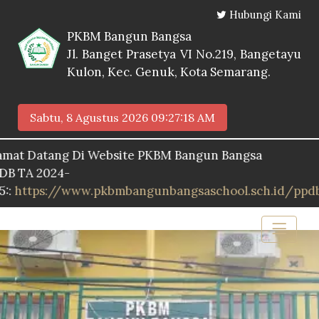
Hubungi Kami
PKBM Bangun Bangsa
Jl. Banget Prasetya VI No.219, Bangetayu
Kulon, Kec. Genuk, Kota Semarang.
Sabtu, 8 Agustus 2026
09:27:19 AM
atang Di Website PKBM Bangun Bangsa
2024-
s://www.pkbmbangunbangsaschool.sch.id/ppdb