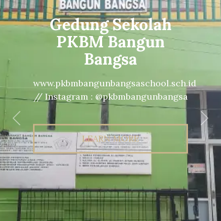
Gedung Sekolah
PKBM Bangun
Bangsa
www.pkbmbangunbangsaschool.sch.id
// Instagram : @pkbmbangunbangsa
Previous
Nex
LEARN MORE