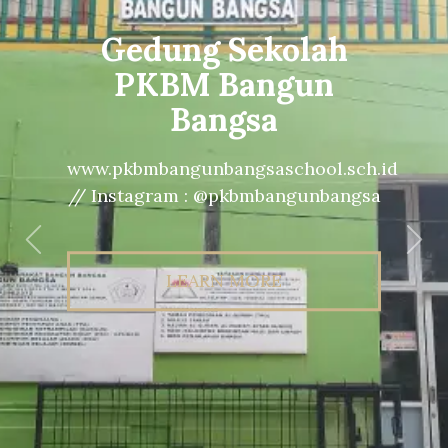
Gedung Sekolah
PKBM Bangun
Bangsa
www.pkbmbangunbangsaschool.sch.id
// Instagram : @pkbmbangunbangsa
Previous
Nex
LEARN MORE