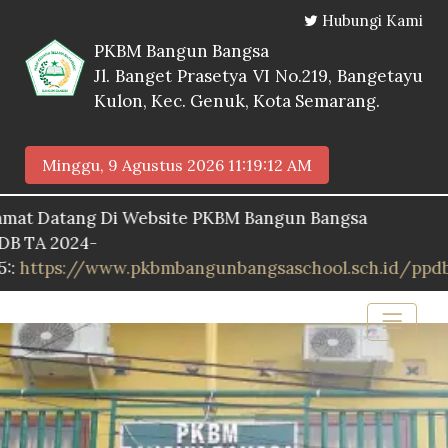
Hubungi Kami
PKBM Bangun Bangsa
Jl. Banget Prasetya VI No.219, Bangetayu
Kulon, Kec. Genuk, Kota Semarang.
Minggu, 9 Agustus 2026
11:19:13 AM
atang Di Website PKBM Bangun Bangsa
2024-
s://www.pkbmbangunbangsaschool.sch.id/ppdb