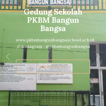
Gedung Sekolah
PKBM Bangun
Bangsa
www.pkbmbangunbangsaschool.sch.id
// Instagram : @pkbmbangunbangsa
Previous
Nex
LEARN MORE