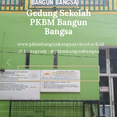
Gedung Sekolah
PKBM Bangun
Bangsa
www.pkbmbangunbangsaschool.sch.id
// Instagram : @pkbmbangunbangsa
Previous
Nex
LEARN MORE