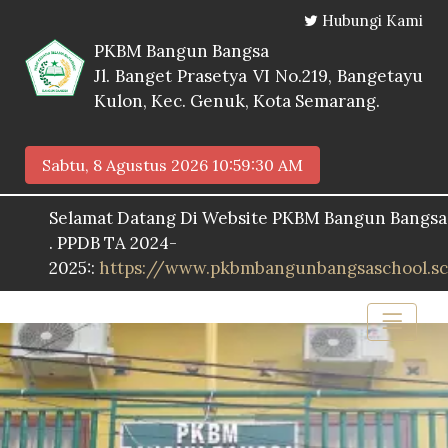
Hubungi Kami
PKBM Bangun Bangsa
Jl. Banget Prasetya VI No.219, Bangetayu
Kulon, Kec. Genuk, Kota Semarang.
Sabtu, 8 Agustus 2026
10:59:31 AM
elamat Datang Di Website PKBM Bangun Bangsa
PPDB TA 2024-
25::
https://www.pkbmbangunbangsaschool.sch.id/pp