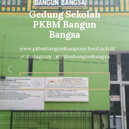
Gedung Sekolah
PKBM Bangun
Bangsa
www.pkbmbangunbangsaschool.sch.id
// Instagram : @pkbmbangunbangsa
Previous
Nex
LEARN MORE