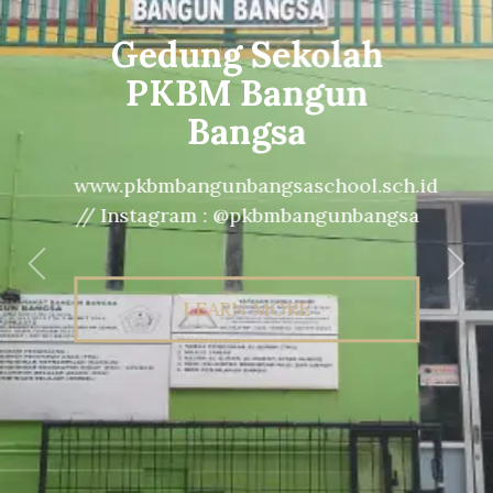
Gedung Sekolah
PKBM Bangun
Bangsa
www.pkbmbangunbangsaschool.sch.id
// Instagram : @pkbmbangunbangsa
Previous
Nex
LEARN MORE