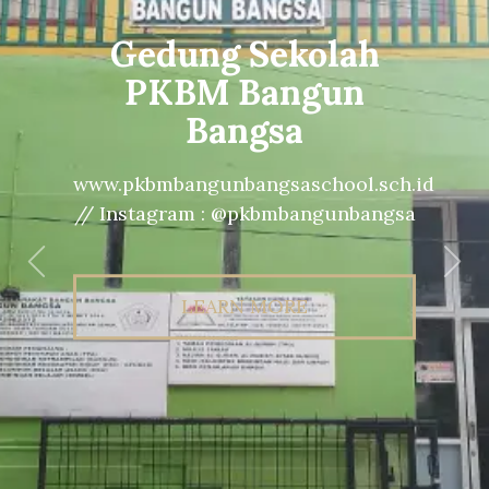
Gedung Sekolah
PKBM Bangun
Bangsa
www.pkbmbangunbangsaschool.sch.id
// Instagram : @pkbmbangunbangsa
Previous
Nex
LEARN MORE