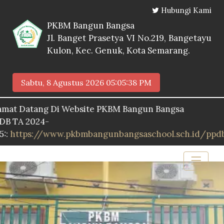
Hubungi Kami
PKBM Bangun Bangsa
Jl. Banget Prasetya VI No.219, Bangetayu
Kulon, Kec. Genuk, Kota Semarang.
Sabtu, 8 Agustus 2026
05:05:39 PM
atang Di Website PKBM Bangun Bangsa
2024-
s://www.pkbmbangunbangsaschool.sch.id/ppdb