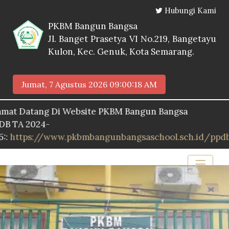
Hubungi Kami
PKBM Bangun Bangsa
Jl. Banget Prasetya VI No.219, Bangetayu
Kulon, Kec. Genuk, Kota Semarang.
Jumat, 7 Agustus 2026
09:00:19 AM
tang Di Website PKBM Bangun Bangsa
2024-
s://www.pkbmbangunbangsaschool.sch.id/ppdb