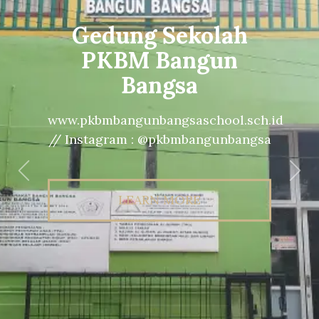
Gedung Sekolah
PKBM Bangun
Bangsa
www.pkbmbangunbangsaschool.sch.id
// Instagram : @pkbmbangunbangsa
Previous
Nex
LEARN MORE