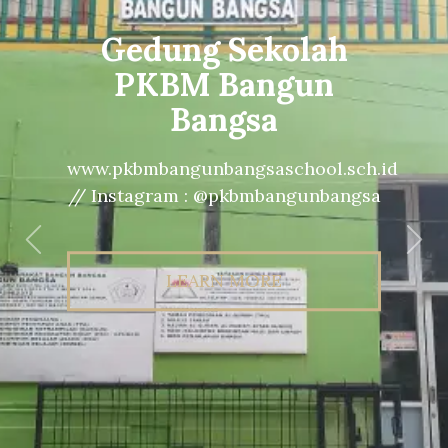
Gedung Sekolah
PKBM Bangun
Bangsa
www.pkbmbangunbangsaschool.sch.id
// Instagram : @pkbmbangunbangsa
Previous
Nex
LEARN MORE