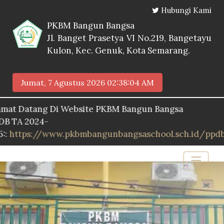
Hubungi Kami
PKBM Bangun Bangsa
Jl. Banget Prasetya VI No.219, Bangetayu
Kulon, Kec. Genuk, Kota Semarang.
Jumat, 7 Agustus 2026
02:38:05 AM
tang Di Website PKBM Bangun Bangsa
2024-
s://www.pkbmbangunbangsaschool.sch.id/ppdb