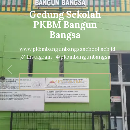
Gedung Sekolah
PKBM Bangun
Bangsa
www.pkbmbangunbangsaschool.sch.id
// Instagram : @pkbmbangunbangsa
Previous
Nex
LEARN MORE