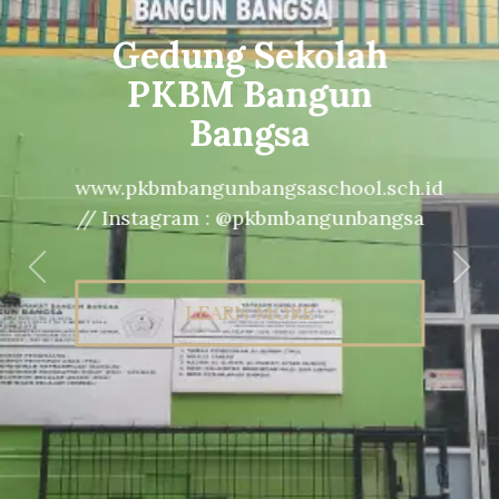
Gedung Sekolah
PKBM Bangun
Bangsa
www.pkbmbangunbangsaschool.sch.id
// Instagram : @pkbmbangunbangsa
Previous
Nex
LEARN MORE