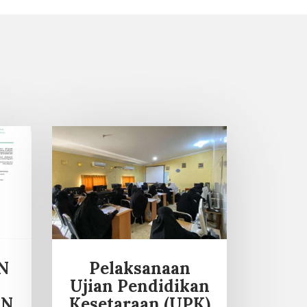
N
Pelaksanaan
Ujian Pendidikan
UN
Kesetaraan (UPK)