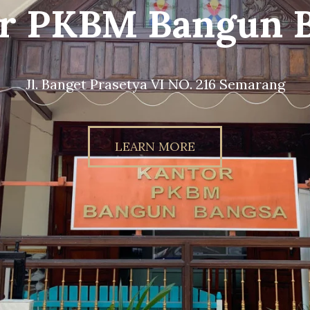
g Sekolah PKBM 
Bangsa
unbangsaschool.sch.id // Instagram : @pkb
LEARN MORE