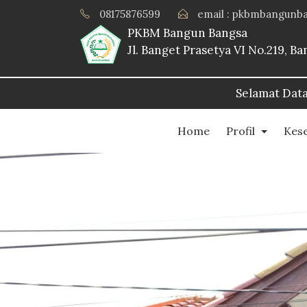
08175876599
email : pkbmbangunb
PKBM Bangun Bangsa
Jl. Banget Prasetya VI No.219, 
Selamat Datang Di Website PKBM Bangun
Home
Profil
Kes