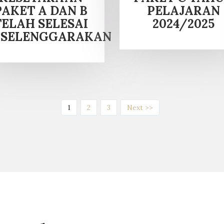
PAKET A DAN B
PELAJARAN
TELAH SELESAI
2024/2025
ISELENGGARAKAN
(current)
1
2
3
Next >>