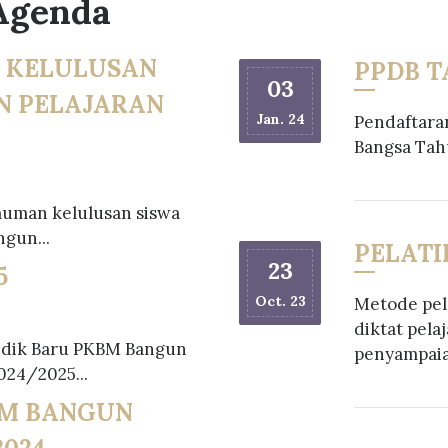
Agenda
 KELULUSAN
PPDB TA
03
N PELAJARAN
Jan. 24
Pendaftara
Bangsa Tah
uman kelulusan siswa
gun...
PELATI
23
5
Oct. 23
Metode pel
diktat pela
idik Baru PKBM Bangun
penyampaia
024/2025...
M BANGUN