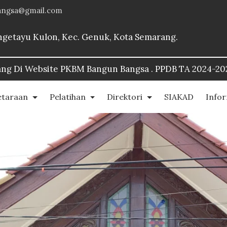
angsa@gmail.com
Bangetayu Kulon, Kec. Genuk, Kota Semarang.
 Bangsa . PPDB TA 2024-2025::
https://www.pkbmbangu
etaraan
Pelatihan
Direktori
SIAKAD
Info