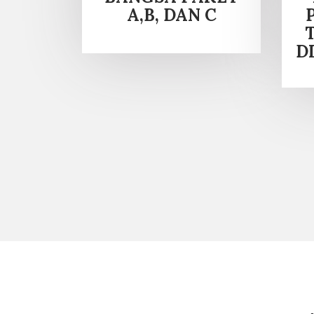
A,B, DAN C
D