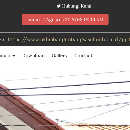
Hubungi Kami
Jumat, 7 Agustus 2026
08:18:11 AM
nbangsaschool.sch.id/ppdb
rmasi
Download
Gallery
Contact