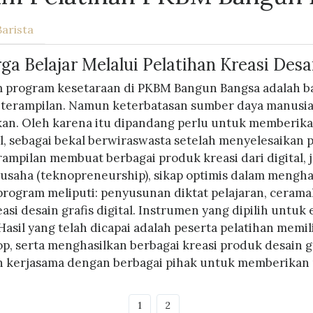
Barista
 Belajar Melalui Pelatihan Kreasi Desai
m program kesetaraan di PKBM Bangun Bangsa adalah b
erampilan. Namun keterbatasan sumber daya manusia 
kan. Oleh karena itu dipandang perlu untuk memberikan
tal, sebagai bekal berwiraswasta setelah menyelesaikan 
ampilan membuat berbagai produk kreasi dari digital,
saha (teknopreneurship), sikap optimis dalam menghad
ogram meliputi: penyusunan diktat pelajaran, cerama
i desain grafis digital. Instrumen yang dipilih untuk e
. Hasil yang telah dicapai adalah peserta pelatihan me
 serta menghasilkan berbagai kreasi produk desain gr
n kerjasama dengan berbagai pihak untuk memberikan 
1
2