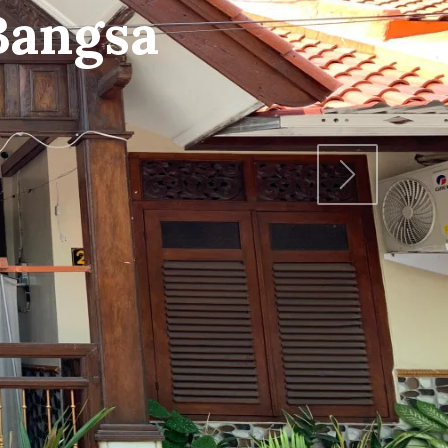
Bangun
mbangunbangsa
Next