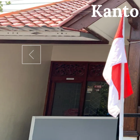
Gedun
www.pkbmbang
Previous